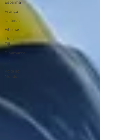
Espanha
França
Tailândia
Filipinas
Ilhas
Fiji
Dinamarca
UK
Volta ao
Mundo