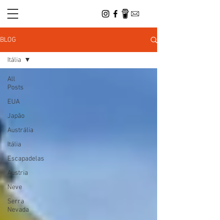
BLOG
Itália
All
Posts
EUA
Japão
Austrália
Itália
Escapadelas
Austria
Neve
Serra
Nevada