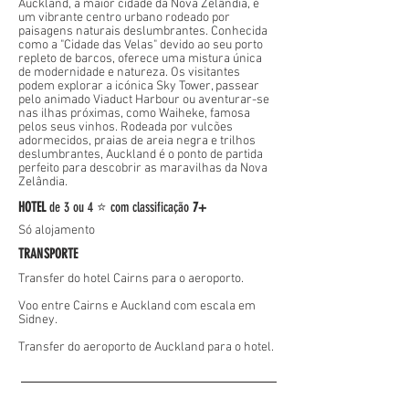
Auckland, a maior cidade da Nova Zelândia, é
um vibrante centro urbano rodeado por
paisagens naturais deslumbrantes. Conhecida
como a "Cidade das Velas" devido ao seu porto
repleto de barcos, oferece uma mistura única
de modernidade e natureza. Os visitantes
podem explorar a icónica Sky Tower, passear
pelo animado Viaduct Harbour ou aventurar-se
nas ilhas próximas, como Waiheke, famosa
pelos seus vinhos. Rodeada por vulcões
adormecidos, praias de areia negra e trilhos
deslumbrantes, Auckland é o ponto de partida
perfeito para descobrir as maravilhas da Nova
Zelândia.
HOTEL
de
3 ou 4 ⭐
com classificação
7+
Só alojamento
TRANSPORTE
Transfer do hotel Cairns para o aeroporto.
Voo entre Cairns e Auckland com escala em
Sidney.
Transfer do aeroporto de Auckland para o hotel.