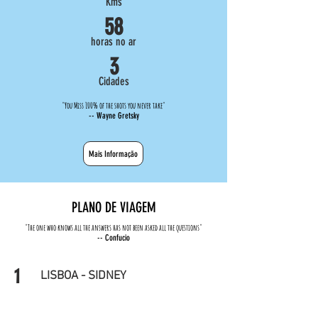
Kms
58
horas no ar
3
Cidades
"You Miss 100% of the shots you never take"
-- Wayne Gretsky
Mais Informação
PLANO DE VIAGEM
"The one who knows all the answers has not been asked all the questions"
-- Confucio
1
LISBOA - SIDNEY