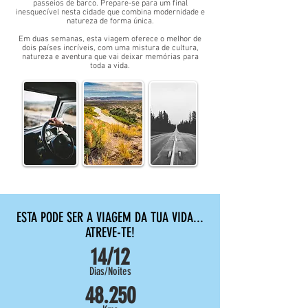
passeios de barco. Prepare-se para um final
inesquecível nesta cidade que combina modernidade e
natureza de forma única.
Em duas semanas, esta viagem oferece o melhor de
dois países incríveis, com uma mistura de cultura,
natureza e aventura que vai deixar memórias para
toda a vida.
ESTA PODE SER A VIAGEM DA TUA VIDA...
ATREVE-TE!
14/12
Dias/Noites
48.250