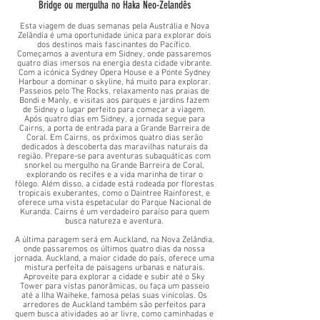
Bridge ou mergulha no Haka Neo-Zelandês
Esta viagem de duas semanas pela Austrália e Nova
Zelândia é uma oportunidade única para explorar dois
dos destinos mais fascinantes do Pacífico.
Começamos a aventura em Sidney, onde passaremos
quatro dias imersos na energia desta cidade vibrante.
Com a icónica Sydney Opera House e a Ponte Sydney
Harbour a dominar o skyline, há muito para explorar.
Passeios pelo The Rocks, relaxamento nas praias de
Bondi e Manly, e visitas aos parques e jardins fazem
de Sidney o lugar perfeito para começar a viagem.
Após quatro dias em Sidney, a jornada segue para
Cairns, a porta de entrada para a Grande Barreira de
Coral. Em Cairns, os próximos quatro dias serão
dedicados à descoberta das maravilhas naturais da
região. Prepare-se para aventuras subaquáticas com
snorkel ou mergulho na Grande Barreira de Coral,
explorando os recifes e a vida marinha de tirar o
fôlego. Além disso, a cidade está rodeada por florestas
tropicais exuberantes, como o Daintree Rainforest, e
oferece uma vista espetacular do Parque Nacional de
Kuranda. Cairns é um verdadeiro paraíso para quem
busca natureza e aventura.
A última paragem será em Auckland, na Nova Zelândia,
onde passaremos os últimos quatro dias da nossa
jornada. Auckland, a maior cidade do país, oferece uma
mistura perfeita de paisagens urbanas e naturais.
Aproveite para explorar a cidade e subir até o Sky
Tower para vistas panorâmicas, ou faça um passeio
até a Ilha Waiheke, famosa pelas suas vinícolas. Os
arredores de Auckland também são perfeitos para
quem busca atividades ao ar livre, como caminhadas e