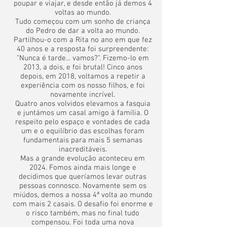
poupar e viajar, e desde então já demos 4
voltas ao mundo.
Tudo começou com um sonho de criança
do Pedro de dar a volta ao mundo.
Partilhou-o com a Rita no ano em que fez
40 anos e a resposta foi surpreendente:
"Nunca é tarde... vamos?". Fizemo-lo em
2013, a dois, e foi brutal!
Cinco anos
depois, em 2018, voltamos a repetir a
experiência com os nosso filhos, e foi
novamente incrível.
Quatro anos volvidos elevamos a fasquia
e juntámos um casal amigo à família. O
respeito pelo espaço e vontades de cada
um e o equilíbrio das escolhas foram
fundamentais para mais 5 semanas
inacreditáveis.
​Mas a grande evolução aconteceu em
2024. Fomos ainda mais longe e
decidimos que queríamos levar outras
pessoas connosco. Novamente sem os
miúdos, demos a nossa 4ª volta ao mundo
com mais 2 casais. O desafio foi enorme e
o risco também, mas no final tudo
compensou. Foi toda uma nova