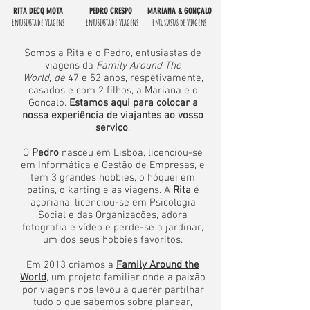
RITA DECQ MOTA
PEDRO CRESPO
MARIANA & GONÇALO
Entusiasta de Viagens
Entusiasta de Viagens
Entusiastas de Viagens
Somos a Rita e o Pedro, entusiastas de
viagens da
Family Around The
World
,
de
47 e 52 anos, respetivamente,
casados e com 2 filhos, a Mariana e o
Gonçalo.
Estamos aqui para colocar a
nossa experiência de viajantes ao vosso
serviço
.
O
Pedro
nasceu
em Lisboa, licenciou-se
em Informática e Gestão de Empresas, e
tem 3 grandes hobbies, o hóquei em
patins, o karting e as viagens.
A
Rita
é
açoriana, licenciou-se em Psicologia
Social e das Organizações, a
dora
fotografia e vídeo e perde-se a jardinar,
um dos seus hobbies favoritos.
Em 2013 criamos a
Family Around the
World
, um projeto familiar onde a paixão
por viagens nos levou a querer partilhar
tudo o que sabemos sobre planear,