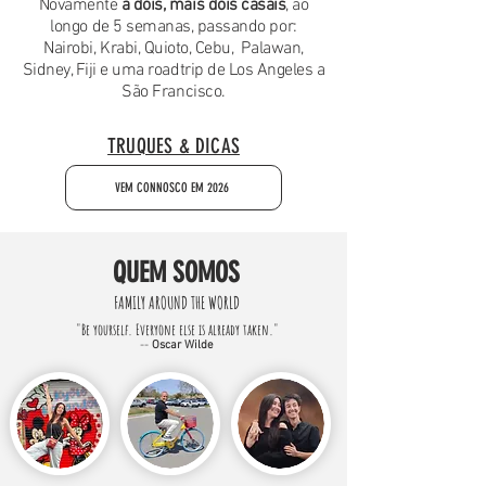
Novamente
a dois, mais dois casais
, ao
longo de 5 semanas, passando por:
Nairobi, Krabi, Quioto, Cebu, Palawan,
Sidney, Fiji e uma roadtrip de Los Angeles a
São Francisco.
TRUQUES & DICAS
VEM CONNOSCO EM 2026
QUEM SOMOS
FAMILY AROUND THE WORLD
"Be yourself. Everyone else is already taken."
--
Oscar Wilde