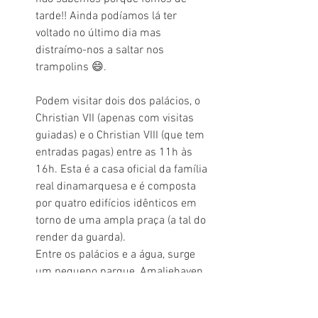
tarde!! Ainda podíamos lá ter 
voltado no último dia mas 
distraímo-nos a saltar nos 
trampolins 😄.
Podem visitar dois dos palácios, o 
Christian VII (apenas com visitas 
guiadas) e o Christian VIII (que tem 
entradas pagas) entre as 11h às 
16h. Esta é a casa oficial da família 
real dinamarquesa e é composta 
por quatro edifícios idênticos em 
torno de uma ampla praça (a tal do 
render da guarda).
Entre os palácios e a água, surge 
um pequeno parque, Amaliehaven, 
que vale a pena visitar... nem que 
seja para descansar as pernas. Foi 