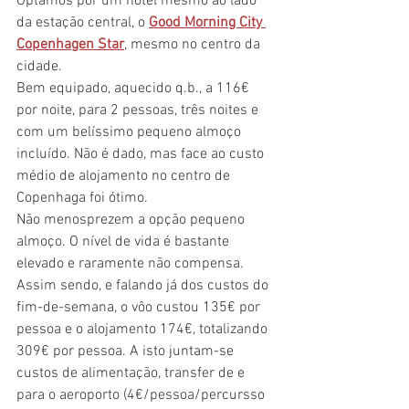
Optámos por um hotel mesmo ao lado 
da estação central, o 
Good Morning City 
Copenhagen Star
, mesmo no centro da 
cidade.
Bem equipado, aquecido q.b., a 116€ 
por noite, para 2 pessoas, três noites e 
com um belíssimo pequeno almoço 
incluído. Não é dado, mas face ao custo 
médio de alojamento no centro de 
Copenhaga foi ótimo.
Não menosprezem a opção pequeno 
almoço. O nível de vida é bastante 
elevado e raramente não compensa.
Assim sendo, e falando já dos custos do 
fim-de-semana, o vôo custou 135€ por 
pessoa e o alojamento 174€, totalizando 
309€ por pessoa. A isto juntam-se 
custos de alimentação, transfer de e 
para o aeroporto (4€/pessoa/percursso 