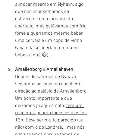
almoçar mesmo em Nyhavn, algo 
que não aconselhamos se 
estiverem com o orçamento 
apertado, mas estávamos com frio, 
fome e queríamos mesmo beber 
uma cerveja e um copo de vinho 
(vejam lá se acertam em quem 
bebeu o quê 😄).
Amalienborg
 e 
Amaliehaven
Depois de saírmos de Nyhavn, 
seguimos ao longo do canal em 
direção ao palácio de Amalienborg. 
Um ponto importante e que 
deixamos já aqui a nota: 
tem um 
render da guarda todos os dias às 
12h
. Deve ser muito parecido (ou 
não) com o do Londres... mas nós 
não sabemos porque fomos de 