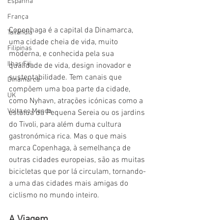
Espanha
França
Copenhaga é a capital da Dinamarca, 
Tailândia
uma cidade cheia de vida, muito 
Filipinas
moderna, e conhecida pela sua 
Ilhas Fiji
qualidade de vida, design inovador e 
sustentabilidade. Tem canais que 
Dinamarca
compõem uma boa parte da cidade, 
UK
como Nyhavn, atrações icónicas como a 
Volta ao Mundo
estátua da Pequena Sereia ou os jardins 
do Tivoli, para além duma cultura 
gastronómica rica. Mas o que mais 
marca Copenhaga, à semelhança de 
outras cidades europeias, são as muitas 
bicicletas que por lá circulam, tornando-
a uma das cidades mais amigas do 
ciclismo no mundo inteiro.
A Viagem