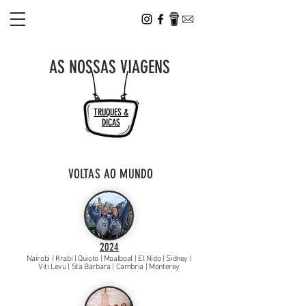
AS NOSSAS VIAGENS
TRUQUES &
DICAS
VOLTAS AO MUNDO
2024
Nairobi | Krabi | Quioto | Moalboal | El Nido | Sidney |
Viti Levu | Sta Barbara | Cambria | Monterey