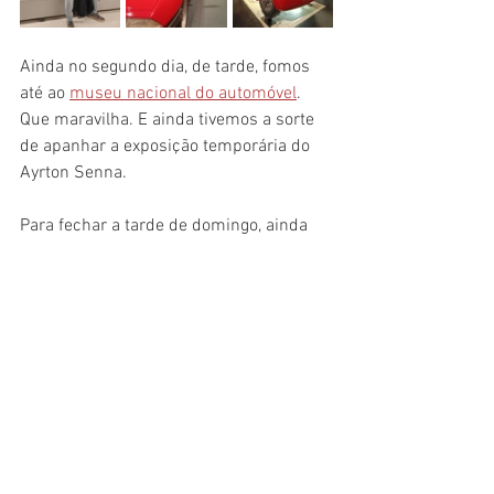
Ainda no segundo dia, de tarde, fomos 
até ao 
museu nacional do automóvel
. 
Que maravilha. E ainda tivemos a sorte 
de apanhar a exposição temporária do 
Ayrton Senna.
Para fechar a tarde de domingo, ainda 
fomos ao 
Parque Valentino
, um dos 
espaços verdes mais apreciados de 
Turim. Tal como o museu do automóvel, 
o parque fica um pouco abaixo do 
centro, mas vale muito a pena, não só 
pela sua dimensão, mas também pela 
aldeia medieval que tem, uma povoação 
do século XV meticulosamente recriada 
e construída para a Exposição 
Internacional de 1884. 