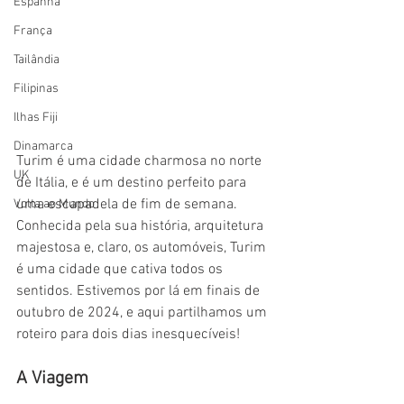
Espanha
França
Tailândia
Filipinas
Ilhas Fiji
Dinamarca
Turim é uma cidade charmosa no norte 
UK
de Itália, e é um destino perfeito para 
uma escapadela de fim de semana. 
Volta ao Mundo
Conhecida pela sua história, arquitetura 
majestosa e, claro, os automóveis, Turim 
é uma cidade que cativa todos os 
sentidos. Estivemos por lá em finais de 
outubro de 2024, e aqui partilhamos um 
roteiro para dois dias inesquecíveis!
A Viagem