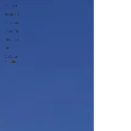
França
Tailândia
Filipinas
Ilhas Fiji
Dinamarca
UK
Volta ao
Mundo