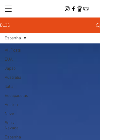
BLOG
Espanha
All Posts
EUA
Japão
Austrália
Itália
Escapadelas
Austria
Neve
Serra
Nevada
Espanha