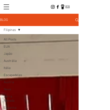
BLOG
Filipinas
All Posts
EUA
Japão
Austrália
Itália
Escapadelas
Austria
Neve
Serra
Nevada
Espanha