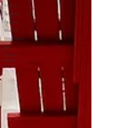
França
Tailândia
Filipinas
Ilhas Fiji
Dinamarca
UK
Volta ao
Mundo