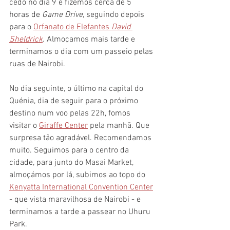
cedo no dia 9 e fizemos cerca de 5 
horas de 
Game Drive
, seguindo depois 
para o 
Orfanato de Elefantes 
David 
Sheldrick
. Almoçamos mais tarde e 
terminamos o dia com um passeio pelas 
ruas de Nairobi.
No dia seguinte, o último na capital do 
Quénia, dia de seguir para o próximo 
destino num voo pelas 22h, fomos 
visitar o 
Giraffe Center
 pela manhã. Que 
surpresa tão agradável. Recomendamos 
muito. Seguimos para o centro da 
cidade, para junto do Masai Market, 
almoçámos por lá, subimos ao topo do 
Kenyatta International Convention Center
- que vista maravilhosa de Nairobi - e 
terminamos a tarde a passear no Uhuru 
Park.