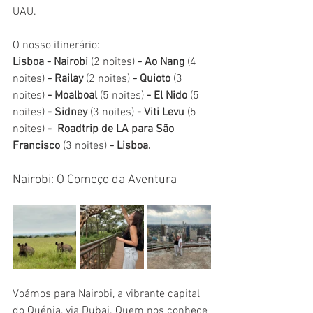
UAU.
O nosso itinerário:
Lisboa - Nairobi
 (2 noites) 
- Ao Nang
 (4 
noites) 
- Railay
 (2 noites) 
- Quioto
 (3 
noites) 
- Moalboal
 (5 noites) 
- El Nido
 (5 
noites) 
- Sidney
 (3 noites) 
- Viti Levu
 (5 
noites) 
-  Roadtrip de LA para São 
Francisco
 (3 noites) 
- Lisboa.
Nairobi: O Começo da Aventura
Voámos para Nairobi, a vibrante capital 
do Quénia, via Dubai. Quem nos conhece 