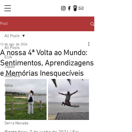
Post
All Posts
12 de ago. de 2024
All Posts
A nossa 4ª Volta ao Mundo:
EUA
Sentimentos, Aprendizagens
Japão
e Memórias Inesquecíveis
Austrália
Itália
Escapadelas
Austria
Neve
Serra Nevada