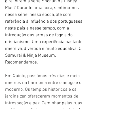
gira. Viram a série Shogun da Disney 
Plus? Durante uma hora, sentimo-nos 
nessa série, nessa época, até com 
referência à influência dos portugueses 
neste país e nesse tempo, com a 
introdução das armas de fogo e do 
cristianismo. Uma experiência bastante 
imersiva, divertida e muito educativa. O 
Samurai & Ninja Museum. 
Recomendamos.
Em Quioto, passámos três dias e meio 
imersos na harmonia entre o antigo e o 
moderno. Os templos históricos e os 
jardins zen ofereceram momentos de 
introspeção e paz. Caminhar pelas ruas 
de Gion e participar numa cerimónia do 
chá foram experiências que nos 
conectaram profundamente com a 