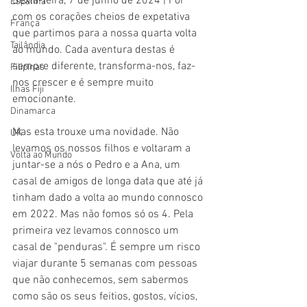
Sexta-feira, 7 de junho de 2024 | Foi 
Espanha
com os corações cheios de expetativa 
França
que partimos para a nossa quarta volta 
Tailândia
ao mundo. Cada aventura destas é 
sempre diferente, transforma-nos, faz-
Filipinas
nos crescer e é sempre muito 
Ilhas Fiji
emocionante.
Dinamarca
Mas esta trouxe uma novidade. Não 
UK
levamos os nossos filhos e voltaram a 
Volta ao Mundo
juntar-se a nós o Pedro e a Ana, um 
casal de amigos de longa data que até já 
tinham dado a volta ao mundo connosco 
em 2022. Mas não fomos só os 4. Pela 
primeira vez levamos connosco um 
casal de "penduras". É sempre um risco 
viajar durante 5 semanas com pessoas 
que não conhecemos, sem sabermos 
como são os seus feitios, gostos, vícios, 