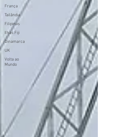
França
Tailândia
Filipinas
Ilhas Fiji
Dinamarca
UK
Volta ao
Mundo