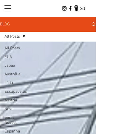
BLOG
All Posts
All Posts
EUA
Japão
Austrália
Itália
Escapadelas
Austria
Neve
Serra
Nevada
Espanha