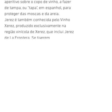
aperitivo sobre o copo de vinho, a fazer 
de tampa, ou "tapa", em espanhol, para 
proteger das moscas e da areia. 
Jerez é também conhecida pelo Vinho 
Xerez, produzido exclusivamente na 
região vinícola de Xerez, que inclui Jerez 
de La Frontera. Se tiverem 
oportunidade, vão visitar uma das tantas 
adegas locais (bodegas). Não fomos, 
mas foi-nos muito recomendado. Ficará 
certamente para uma próxima visita.  
Dia 15 de Agosto (dia 
#3
 de 
viagem)
Camiñito ou Marbella?
O 3º dia estava reservado para irmos 
fazer o Caminito del Rey. É lindo e 