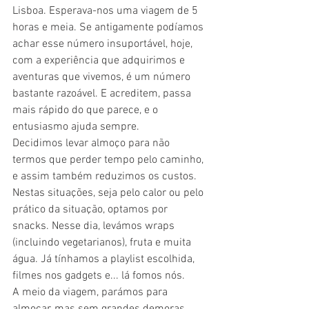
Lisboa. Esperava-nos uma viagem de 5 
horas e meia. Se antigamente podíamos 
achar esse número insuportável, hoje, 
com a experiência que adquirimos e 
aventuras que vivemos, é um número 
bastante razoável. E acreditem, passa 
mais rápido do que parece, e o 
entusiasmo ajuda sempre.
Decidimos levar almoço para não 
termos que perder tempo pelo caminho, 
e assim também reduzimos os custos. 
Nestas situações, seja pelo calor ou pelo 
prático da situação, optamos por 
snacks. Nesse dia, levámos wraps 
(incluindo vegetarianos), fruta e muita 
água. Já tínhamos a playlist escolhida, 
filmes nos gadgets e... lá fomos nós.
A meio da viagem, parámos para 
almoçar, mas sem grandes demoras. 