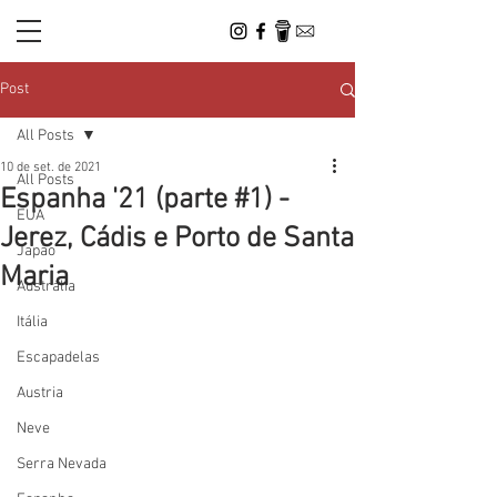
Post
All Posts
10 de set. de 2021
All Posts
Espanha '21 (parte #1) -
EUA
Jerez, Cádis e Porto de Santa
Japão
Maria
Austrália
Itália
Escapadelas
Austria
Neve
Serra Nevada