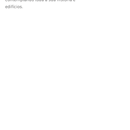
contemplando toda a sua história e 
edifícios.