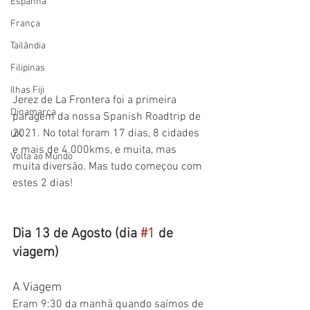
Espanha
França
Tailândia
Filipinas
Ilhas Fiji
Jerez de La Frontera foi a primeira 
Dinamarca
paragem da nossa Spanish Roadtrip de 
2021. No total foram 17 dias, 8 cidades 
UK
e mais de 4.000kms, e muita, mas 
Volta ao Mundo
muita diversão. Mas tudo começou com 
estes 2 dias!
Dia 13 de Agosto (dia 
#1
 de 
viagem)
A Viagem
Eram 9:30 da manhã quando saímos de 