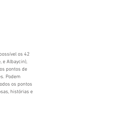
possível os 42 
e Albaycin), 
os pontos de 
es. Podem 
todos os pontos 
as, histórias e 