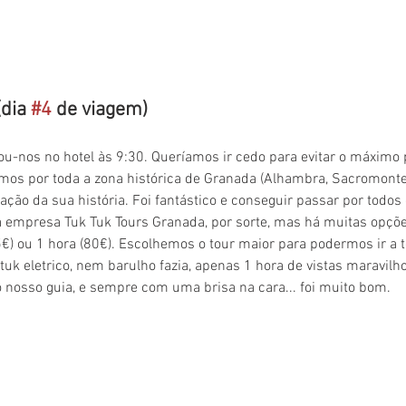
dia 
#4
 de viagem)
ou-nos no hotel às 9:30. Queríamos ir cedo para evitar o máximo 
mos por toda a zona histórica de Granada (Alhambra, Sacromonte, 
ão da sua história. Foi fantástico e conseguir passar por todos 
a empresa Tuk Tuk Tours Granada, por sorte, mas há muitas opçõ
€) ou 1 hora (80€). Escolhemos o tour maior para podermos ir a 
k eletrico, nem barulho fazia, apenas 1 hora de vistas maravilhos
 nosso guia, e sempre com uma brisa na cara... foi muito bom.