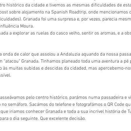
o histórico da cidade e tivemos as mesmas dificuldades de est
post sobre alojamento na Spanish Roadtrip, onde mencionamos 
iculdades). Granada foi uma surpresa e, por vezes, parecia mes
 influência Moura.
sada a explorar as ruelas do casco velho, sentir os aromas, e a ob
a onda de calor que assolou a Andaluzia aquando da nossa passa
m "atacou" Granada. Tinhamos planeado toda uma aventura a pé p
do às muitas subidas e descidas da cidaded, mas apercebemo-nos 
sível.
passeávamos pelo centro histórico, parámos numa passadeira e 
o no semáforo. Sacámos do telefone e fotografámos o QR Code qu
 que iriamos conhecer Granada e toda a sua incrível história de T
para o dia seguinte. Que excelente decisão.