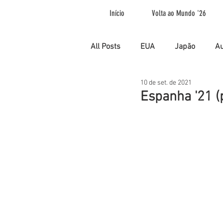
Início
Volta ao Mundo '26
All Posts
EUA
Japão
Au
10 de set. de 2021
Espanha
França
Tailâ
Espanha '21 (