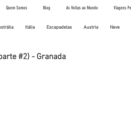
Quem Somos
Blog
As Voltas ao Mundo
Viagens Pe
strália
Itália
Escapadelas
Austria
Neve
ndia
Filipinas
Ilhas Fiji
Dinamarca
UK
V
parte #2) - Granada