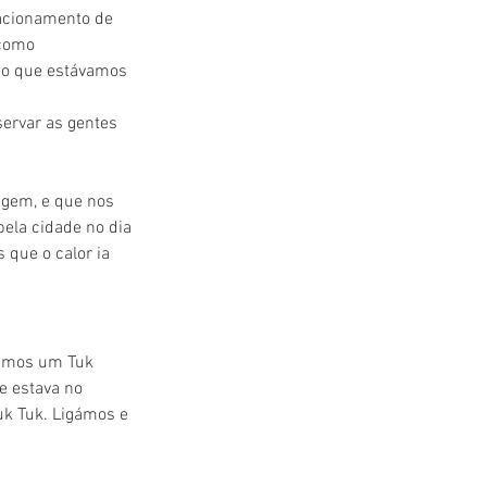
acionamento de 
como 
mo que estávamos 
servar as gentes 
gem, e que nos 
ela cidade no dia 
que o calor ia 
vimos um Tuk 
e estava no 
uk Tuk. Ligámos e 