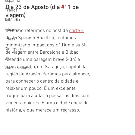
Espanha
Dia 23 de Agosto (dia 
#11
 de 
França
viagem)
Tailândia
Filipinas
Tal como referimos no post da 
parte 4
desta Spanish Roadtrip, tentamos 
Ilhas Fiji
minimizar o impact dos 611km e as 6h 
Dinamarca
de viagem entre 
Barcelona e Bilbao, 
UK
fazendo uma paragem breve (~3h) a 
meio caminho, em Saragoça,
 capital da 
Volta ao Mundo
região de Aragão
. Parámos para almoçar, 
para conhecer o centro da cidade e 
relaxar um pouco. 
É um excelente 
truque para ajudar a passar os dias com 
viagens maiores. É uma cidade cheia de 
história, e que merece um regresso.