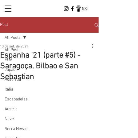
Post
All Posts
13 de set. de 2021
All Posts
Espanha '21 (parte #5) -
EUA
Saragoça, Bilbao e San
Japão
Sebastian
Austrália
Itália
Escapadelas
Austria
Neve
Serra Nevada